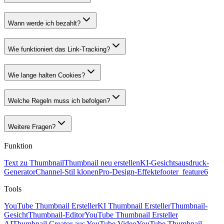
Wann werde ich bezahlt?
Wie funktioniert das Link-Tracking?
Wie lange halten Cookies?
Welche Regeln muss ich befolgen?
Weitere Fragen?
Funktion
Text zu Thumbnail
Thumbnail neu erstellen
KI-Gesichtsausdruck-
Generator
Channel-Stil klonen
Pro-Design-Effekte
footer_feature6
Tools
YouTube Thumbnail Ersteller
KI Thumbnail Ersteller
Thumbnail-
Gesicht
Thumbnail-Editor
YouTube Thumbnail Ersteller
AI
Thumbnail Creator aus YouTube Video
YouTube Thumbnail