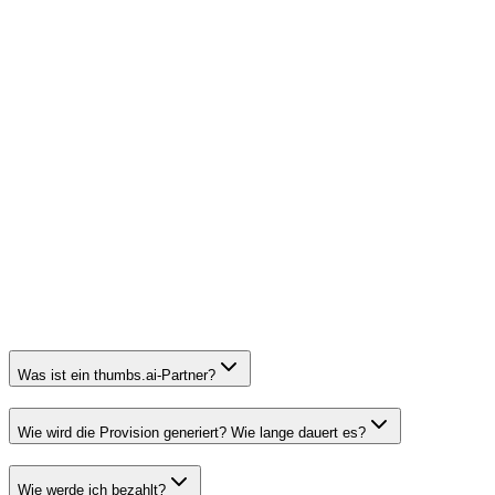
Thumbnails
Schnelle Generierung
Erstelle plattformfertige Thumbnails in wenigen Minuten
Multi-Format-Export
Exportiere hochauflösende PNG/JPG und YouTube-optimierte
Größen für jeden Kanal
Was ist ein thumbs.ai-Partner?
Wie wird die Provision generiert? Wie lange dauert es?
Wie werde ich bezahlt?