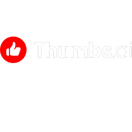
Discord, Newslettern oder Blogs, die sich auf Thumbnail-Des
YouTube-SEO, Wachstum und Content-Produktion konzentri
"