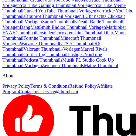
Vorlagen
YouTube Gaming Thumbnail Vorlagen
YouTube Meme
Thumbnail
Cursed YouTube Thumbnail Vorlagen
Verrückte YouTube
Thumbnails
Brainrot Thumbnail Vorlagen
3 Uhr nachts Clickbait
Thumbnail Vorlagen
Zamn Thumbnails
Death Battle Thumbnail
Vorlagen
DangMattSmith Endlos-Thumbnail Vorlagen
Markiplier
FNAF Thumbnail erstellen
Coryxkenshin Thumbnail
Dhar Mann
Thumbnail
Fortnite Thumbnail
Minecraft Thumbnail
Vorlagen
Warzone Thumbnail
GTA 5 Thumbnail
R6
Thumbnail
Valorant Thumbnail-Vorlagen
Marvel Rivals
Thumbnail
Gorilla Tag Thumbnail
Lustiges YouTube
Thumbnail
Podcast Thumbnails
Musik FL Studio Cook Up
Thumbnail Vorlagen
Zeichnen Thumbnails
Mathe Thumbnail
About
Privacy Policy
Terms & Conditions
Refund Policy
Affiliate
Program
Contact us:
service@thumbs.ai