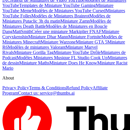
IA
Créateur de Miniatures de Vidéo YouTube
Modèles de Miniatures
YouTube
Templates de Miniature YouTube Gaming
Miniature
YouTube Meme
Modèles de Miniatures YouTube Cursed
Miniatures
YouTube Folles
Modèles de Miniatures Brainrot
Modèles de
Miniatures Putaclic 3h du matin
Miniature Zamn
Modèles de
Miniatures Death Battle
Modèles de Miniatures en Boucle
DangMattSmith
Créer une miniature Markiplier FNAF
Miniature
Coryxkenshin
Miniature Dhar Mann
Miniature Fortnite
Modèles de
Miniatures Minecraft
Miniature Warzone
Miniature GTA 5
Miniature
R6
Modèles de miniatures Valorant
Miniature Marvel
Rivals
Miniature Gorilla Tag
Miniature YouTube Drôle
Miniatures de
Podcast
Modèles Miniatures Musique FL Studio Cook Up
Miniatures
de dessin
Miniature Maths
Miniature Does He Know
Miniature Racist
Mario
About
Privacy Policy
Terms & Conditions
Refund Policy
Affiliate
Program
Contact us:
service@thumbs.ai