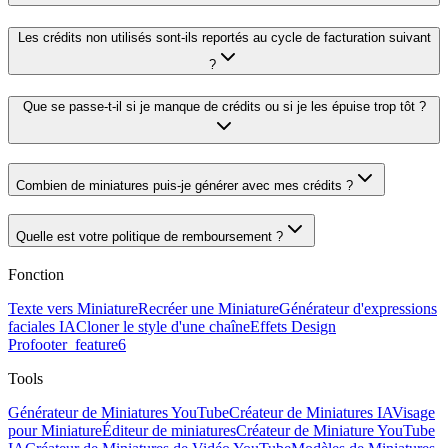
Les crédits non utilisés sont-ils reportés au cycle de facturation suivant
?
Que se passe-t-il si je manque de crédits ou si je les épuise trop tôt ?
Combien de miniatures puis-je générer avec mes crédits ?
Quelle est votre politique de remboursement ?
Fonction
Texte vers Miniature
Recréer une Miniature
Générateur d'expressions
faciales IA
Cloner le style d'une chaîne
Effets Design
Pro
footer_feature6
Tools
Générateur de Miniatures YouTube
Créateur de Miniatures IA
Visage
pour Miniature
Éditeur de miniatures
Créateur de Miniature YouTube